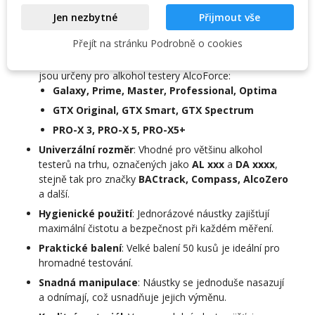
pravidelná a častá měření.
Jen nezbytné
Přijmout vše
Klíčové vlastnosti
Přejít na stránku Podrobně o cookies
Kompatibilita s AlcoForce, GTX i PRO-X
: Náustky
jsou určeny pro alkohol testery AlcoForce:
Galaxy, Prime, Master, Professional, Optima
GTX Original, GTX Smart, GTX Spectrum
PRO-X 3, PRO-X 5, PRO-X5+
Univerzální rozměr
: Vhodné pro většinu alkohol
testerů na trhu, označených jako
AL xxx
a
DA xxxx
,
stejně tak pro značky
BACtrack, Compass, AlcoZero
a další.
Hygienické použití
: Jednorázové náustky zajišťují
maximální čistotu a bezpečnost při každém měření.
Praktické balení
: Velké balení 50 kusů je ideální pro
hromadné testování.
Snadná manipulace
: Náustky se jednoduše nasazují
a odnímají, což usnadňuje jejich výměnu.