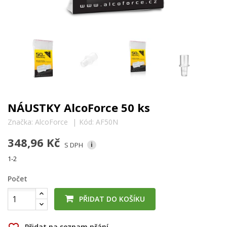
NÁUSTKY AlcoForce 50 ks
Značka:
AlcoForce
Kód:
AF50N
348,96 Kč
S DPH
i
1-2
Počet
PŘIDAT DO KOŠÍKU
Přidat na seznam přání