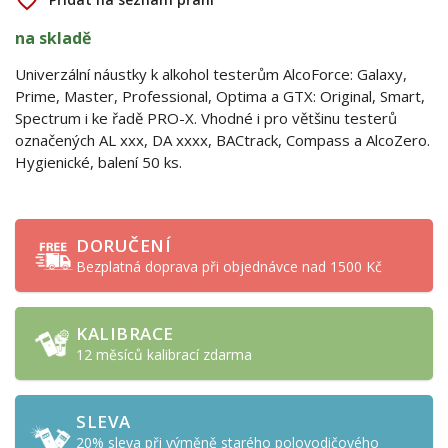
favorite_border
na skladě
Univerzální náustky k alkohol testerům AlcoForce: Galaxy,
Prime, Master, Professional, Optima a GTX: Original, Smart,
Spectrum i ke řadě PRO-X. Vhodné i pro většinu testerů
označených AL xxx, DA xxxx, BACtrack, Compass a AlcoZero.
Hygienické, balení 50 ks.
DORUČENÍ
Bezplatná doprava při objednávce nad 1500 Kč
KALIBRACE
12 měsíců kalibrací zdarma
SLEVA
20% sleva při výměně starého polovodičového