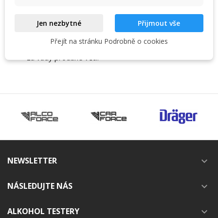
může být spojeno s povinností zákazníka uhradit
náklady na dopravu.
Jen nezbytné
Přijmout vše
Záruka nevylučuje, neomezuje ani nepozastavuje
Přejít na stránku Podrobně o cookies
práva kupujícího vyplývající z předpisů o odpovědnosti
za vady prodané věci.
NEWSLETTER

NÁSLEDUJTE NÁS

ALKOHOL TESTERY
