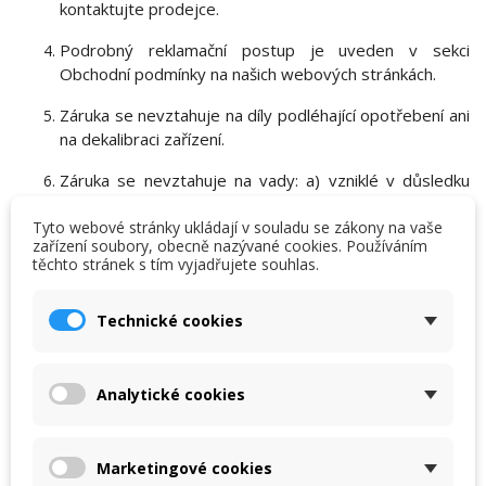
kontaktujte prodejce.
Podrobný reklamační postup je uveden v sekci
Obchodní podmínky na našich webových stránkách.
Záruka se nevztahuje na díly podléhající opotřebení ani
na dekalibraci zařízení.
Záruka se nevztahuje na vady: a) vzniklé v důsledku
nesprávného používání nebo používání produktu v
Tyto webové stránky ukládají v souladu se zákony na vaše
rozporu s jeho určením, b) způsobené neoprávněnými
zařízení soubory, obecně nazývané cookies. Používáním
úravami produktu nebo vadami vzniklými v důsledku
těchto stránek s tím vyjadřujete souhlas.
×
oprav a servisních úkonů provedených
×
Vytvořit seznam přání
×
Přihlásit se
neautorizovanými osobami, c) mechanického
((modalTitle))
Technické cookies
poškození, d) vzniklého v důsledku nesprávného
×
Můj seznam přání
skladování, přepravy nebo používání v podmínkách
Název seznamu přání
Musíte být přihlášen, abyste si mohli výrobky uložit do
((confirmMessage))
ztěžujících správnou funkci produktu.
svého seznamu přání.
Analytické cookies
Vytvořit nový seznam
add_circle_outline
Záruka nebude uznána v případě nedodání dokladu o
koupi zařízení.
((cancelText))
((modalDeleteText))
Zrušit
Přihlásit se
Zrušit
Vytvořit seznam přání
Marketingové cookies
Vrácení zařízení, které nesplňuje záruční podmínky,