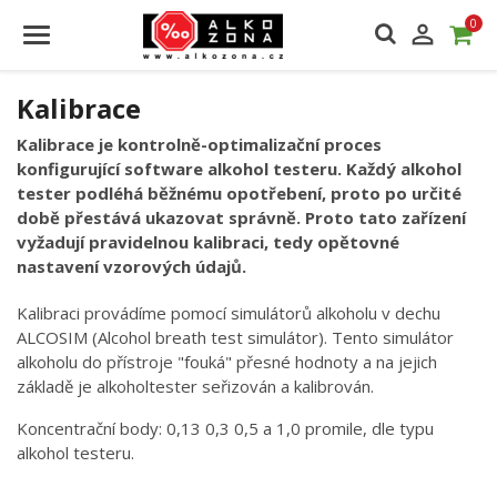
0

Kalibrace
Kalibrace je kontrolně-optimalizační proces
konfigurující software alkohol testeru. Každý alkohol
tester podléhá běžnému opotřebení, proto po určité
době přestává ukazovat správně. Proto tato zařízení
vyžadují pravidelnou kalibraci, tedy opětovné
nastavení vzorových údajů.
Kalibraci provádíme pomocí simulátorů alkoholu v dechu
ALCOSIM (Alcohol breath test simulátor). Tento simulátor
alkoholu do přístroje "fouká" přesné hodnoty a na jejich
základě je alkoholtester seřizován a kalibrován.
Koncentrační body: 0,13 0,3 0,5 a 1,0 promile, dle typu
alkohol testeru.