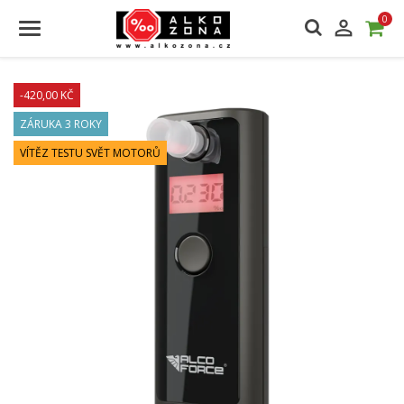
0

-420,00 KČ
ZÁRUKA 3 ROKY
VÍTĚZ TESTU SVĚT MOTORŮ