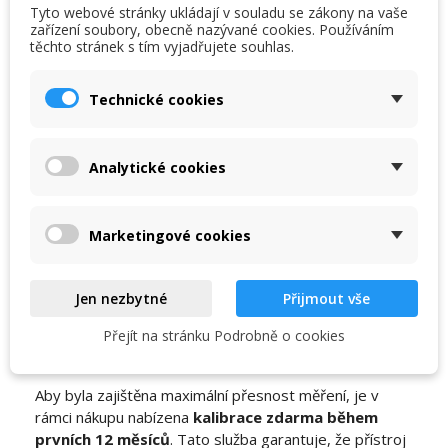
Tyto webové stránky ukládají v souladu se zákony na vaše
hladiny alkoholu mění barvu na červenou.
zařízení soubory, obecně nazývané cookies. Používáním
Kompaktní a odolný design
: Praktické rozměry a
těchto stránek s tím vyjadřujete souhlas.
×
×
ochranné pouzdro usnadňují přenášení a dlouhodobé
Vytvořit seznam přání
Přihlásit se
používání.
Technické cookies
×
Můj seznam přání
Název seznamu přání
Musíte být přihlášen, abyste si mohli výrobky uložit do
3letá záruka
svého seznamu přání.
AlcoForce Professional 2.0 přichází s prodlouženou
Analytické cookies
Vytvořit nový seznam
add_circle_outline
3letou zárukou, která odráží vysokou kvalitu a
spolehlivost tohoto zařízení. Můžete se spolehnout, že
Zrušit
Přihlásit se
Zrušit
Vytvořit seznam přání
tester bude dlouhodobě plnit svůj účel bez jakýchkoliv
Marketingové cookies
problémů.
Jen nezbytné
Přijmout vše
Přejít na stránku Podrobně o cookies
Kalibrace zdarma v prvních 12
měsících
Aby byla zajištěna maximální přesnost měření, je v
rámci nákupu nabízena
kalibrace zdarma během
prvních 12 měsíců
. Tato služba garantuje, že přístroj