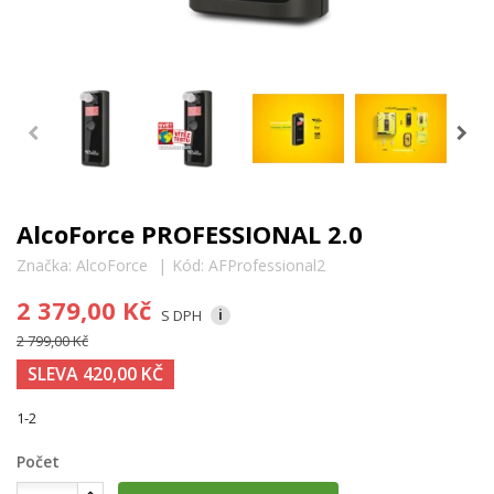
AlcoForce PROFESSIONAL 2.0
Značka:
AlcoForce
Kód:
AFProfessional2
2 379,00 Kč
S DPH
i
2 799,00 Kč
SLEVA 420,00 KČ
1-2
Počet