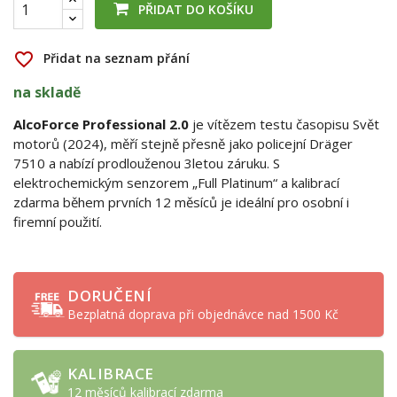
PŘIDAT DO KOŠÍKU
favorite_border
Přidat na seznam přání
na skladě
AlcoForce Professional 2.0
je vítězem testu časopisu Svět
motorů (2024), měří stejně přesně jako policejní Dräger
7510 a nabízí prodlouženou 3letou záruku. S
elektrochemickým senzorem „Full Platinum“ a kalibrací
zdarma během prvních 12 měsíců je ideální pro osobní i
firemní použití.
DORUČENÍ
Bezplatná doprava při objednávce nad 1500 Kč
KALIBRACE
12 měsíců kalibrací zdarma