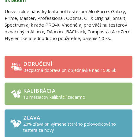
Skladom
Univerzálne náustky k alkohol testerom AlcoForce: Galaxy,
Prime, Master, Professional, Optima, GTX Original, Smart,
Spectrum aj k rade PRO-X. Vhodné aj pre väčšinu testerov
označených AL xxx, DA xxxx, BACtrack, Compass a AlcoZero.
Hygienické a jednoducho použiteľné, balenie 10 ks.
DORUČENÍ
Bezplatná doprava pri objednávke nad 1500 Sk
KALIBRÁCIA
12 mesiacov kalibrácií zadarmo
ZĽAVA
20% zľava pri výmene starého polovodičového
testera za nový