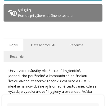
VÝBĚR
Pomoc pri výbere ideálneho testera
Popis
Detaily produktu
Recenzie
Recenzie
Univerzálne náustky AlcoForce sú hygienické,
jednoducho použiteľné a kompatibilné so širokou
škálou alkohol testerov značiek AlcoForce a GTX. Sú
ideálne na individuálne aj hromadné testovanie, kde sa
vyžaduje vysoká úroveň hygieny a presnosti. Vďaka
univerzálnemu rozmeru ich možno použiť aj s ďalšími
obľúbenými značkami testerov.