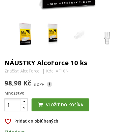
NÁUSTKY AlcoForce 10 ks
Značka:
AlcoForce
Kód:
AF10N
98,98 Kč
S DPH
i
Množstvo
VLOŽIŤ DO KOŠÍKA
favorite_border
Pridať do obľúbených